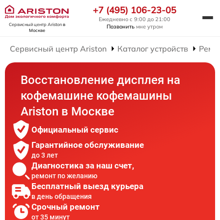
+7 (495) 106-23-05
Ежедневно с 9:00 до 21:00
Сервисный центр Ariston
в
Позвонить
мне утром
Москве
Сервисный центр Ariston
Каталог устройств
Ремо
Восстановление дисплея на
кофемашине кофемашины
Ariston в Москве
Официальный сервис
Гарантийное обслуживание
до 3 лет
Диагностика за наш счет,
ремонт по желанию
Бесплатный выезд курьера
в день обращения
Срочный ремонт
от 35 минут