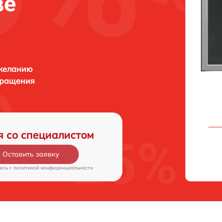
ве
 желанию
бращения
я со специалистом
Оставить заявку
есь c
политикой конфиденциальности