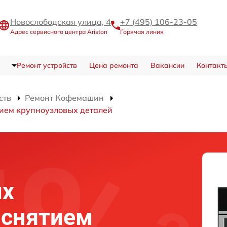
Новослободская улица, 4
+7 (495) 106-23-05
Адрес сервисного центра Ariston
Горячая линия
Ремонт устройств
Цена ремонта
Вакансии
Контакт
ств
Ремонт Кофемашин
тием крупноузловых деталей
их
 снятием