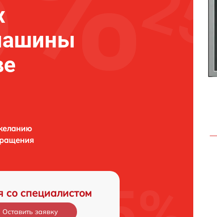
х
машины
ве
 желанию
бращения
я со специалистом
Оставить заявку