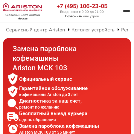
+7 (495) 106-23-05
Ежедневно с 9:00 до 21:00
Сервисный центр Ariston
в
Позвонить
мне утром
Москве
Сервисный центр Ariston
Каталог устройств
Ремо
Замена пароблока
кофемашины
Ariston MCK 103
Официальный сервис
Гарантийное обслуживание
кофемашины Ariston до 3 лет
Диагностика за наш счет,
ремонт по желанию
Бесплатный выезд курьера
в день обращения
Замена пароблока кофемашины
Ariston MCK 103 от 35 минут