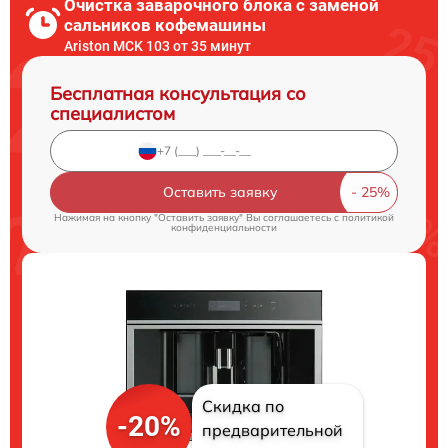
Очистка заварочного блока с заменой
сальников кофемашины
Ariston MCK 103 от 35 минут
Бесплатная консультация со
специалистом
Оставить заявку
Нажимая на кнопку "Оставить заявку" Вы соглашаетесь c
политикой
конфиденциальности
Скидка по
-20%
предварительной