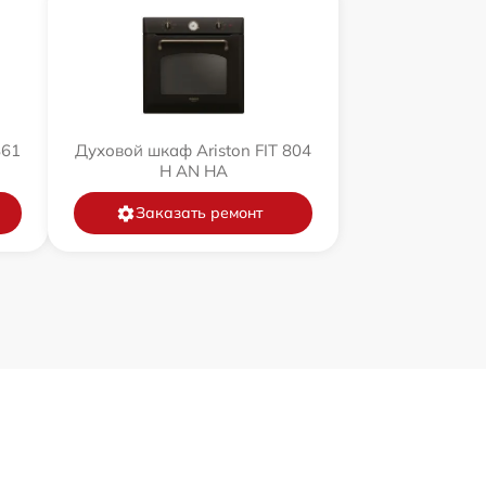
861
Духовой шкаф Ariston FIT 804
H AN HA
Заказать ремонт