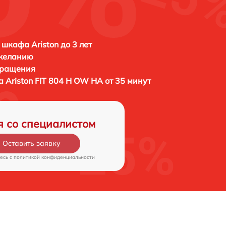
 шкафа Ariston до 3 лет
 желанию
бращения
фа
Ariston FIT 804 H OW HA от 35 минут
я со специалистом
Оставить заявку
есь c
политикой конфиденциальности