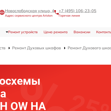
Новослободская улица, 4
+7 (495) 106-23-05
Адрес сервисного центра Ariston
Горячая линия
Ремонт устройств
Цена ремонта
Вакансии
Контакт
ств
Ремонт Духовых шкафов
Ремонт Духового шка
росхемы
фа
4 H OW HA