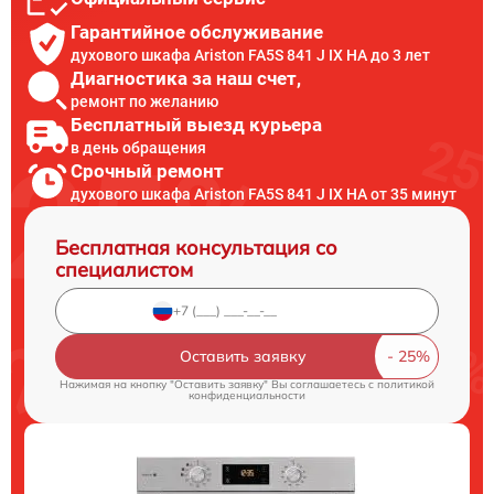
Гарантийное обслуживание
духового шкафа Ariston FA5S 841 J IX HA до 3 лет
Диагностика за наш счет,
ремонт по желанию
Бесплатный выезд курьера
в день обращения
Срочный ремонт
духового шкафа Ariston FA5S 841 J IX HA от 35 минут
Бесплатная консультация со
специалистом
Оставить заявку
Нажимая на кнопку "Оставить заявку" Вы соглашаетесь c
политикой
конфиденциальности