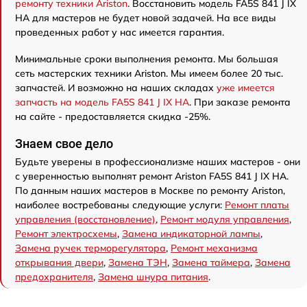
ремонту техники Ariston
. Восстановить модель FA5S 841 J IX
HA для мастеров не будет новой задачей. На все виды
проведенных работ у нас имеется гарантия.
Минимальные сроки выполнения ремонта. Мы большая
сеть мастерских техники Ariston. Мы имеем более 20 тыс.
запчастей. И возможно на наших складах
уже имеется
запчасть на модель FA5S 841 J IX HA
. При заказе ремонта
на сайте - предоставляется скидка -25%.
Знаем свое дело
Будьте уверены в профессионализме наших мастеров - они
с уверенностью выполнят ремонт Ariston FA5S 841 J IX HA.
По данным наших мастеров в Москве по ремонту Ariston,
наиболее востребованы следующие услуги:
Ремонт платы
управления (восстановление)
,
Ремонт модуля управления
,
Ремонт электросхемы
,
Замена индикаторной лампы
,
Замена ручек терморегулятора
,
Ремонт механизма
открывания двери
,
Замена ТЭН
,
Замена таймера
,
Замена
предохранителя
,
Замена шнура питания
.