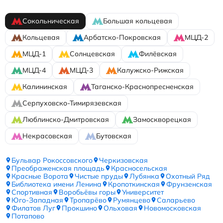
Сокольническая
Большая кольцевая
Кольцевая
Арбатско-Покровская
МЦД-2
МЦД-1
Солнцевская
Филёвская
МЦД-4
МЦД-3
Калужско-Рижская
Калининская
Таганско-Краснопресненская
Серпуховско-Тимирязевская
Люблинско-Дмитровская
Замоскворецкая
Некрасовская
Бутовская
Бульвар Рокоссовского
Черкизовская
Преображенская площадь
Красносельская
Красные Ворота
Чистые пруды
Лубянка
Охотный Ряд
Библиотека имени Ленина
Кропоткинская
Фрунзенская
Спортивная
Воробьёвы горы
Университет
Юго-Западная
Тропарёво
Румянцево
Саларьево
Филатов Луг
Прокшино
Ольховая
Новомосковская
Потапово