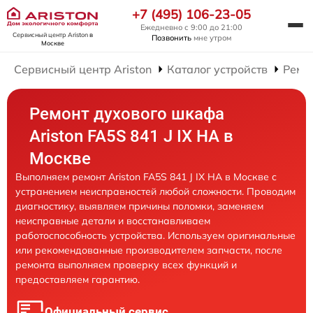
+7 (495) 106-23-05
Ежедневно с 9:00 до 21:00
Сервисный центр Ariston
в
Позвонить
мне утром
Москве
Сервисный центр Ariston
Каталог устройств
Ремо
Ремонт духового шкафа
Ariston FA5S 841 J IX HA в
Москве
Выполняем ремонт Ariston FA5S 841 J IX HA в Москве с
устранением неисправностей любой сложности. Проводим
диагностику, выявляем причины поломки, заменяем
неисправные детали и восстанавливаем
работоспособность устройства. Используем оригинальные
или рекомендованные производителем запчасти, после
ремонта выполняем проверку всех функций и
предоставляем гарантию.
Официальный сервис