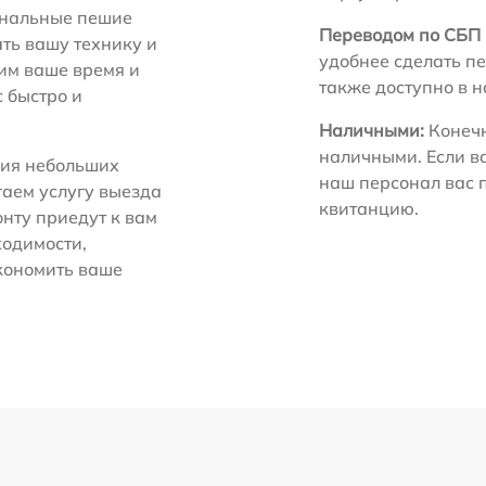
нальные пешие
Переводом по СБП 
ть вашу технику и
удобнее сделать пе
ним ваше время и
также доступно в 
с быстро и
Наличными:
Конечн
наличными. Если в
ия небольших
наш персонал вас 
гаем услугу выезда
квитанцию.
нту приедут к вам
ходимости,
экономить ваше