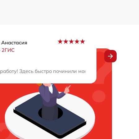
 Анастасия
–
2ГИС
е пожалел, что выбрал это место. Здесь прекрасное пр
работу! Здесь быстро починили мою технику, и теперь о