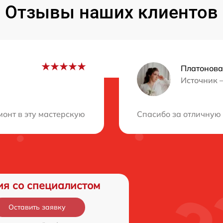
Отзывы наших клиентов
Платонова
Источник 
ция?
онт в эту мастерскую и был очень доволен. Нисколько н
Спасибо за отличную 
ия со специалистом
Оставить заявку